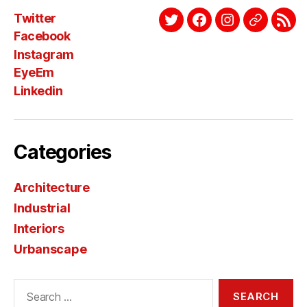
Twitter
Twitter
Facebook
Instagram
EyeEm
Link
Facebook
Instagram
EyeEm
Linkedin
Categories
Architecture
Industrial
Interiors
Urbanscape
Search
for: