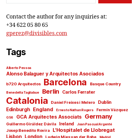
Contact the author for any inquiries at:
+34 622 05 80 65
gperez@divisibles.com
Tags
Alberto Pessoa
Alonso Balaguer y Arquitectos Asociados
Barcelona
b720 Arquitectos
Basque Country
Berlin
Carlos Ferrater
Benedetta Tagliabue
Catalonia
Dublin
Daniel Freixes i Melero
England
Edinburgh
Fermín Vázquez
Ernesto Nathan Rogers
Germany
GCA Arquitectes Associats
G56
Ireland
Guillermo Giráldez Dávila
Joan Pascual Argenté
L'Hospitalet de Llobregat
Josep Benedito Rovira
Lisbon
London
Ludwig Mies van der Rohe
Madrid