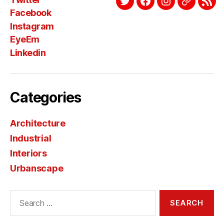
Twitter
Facebook
Instagram
EyeEm
Link
Facebook
Instagram
EyeEm
Linkedin
Categories
Architecture
Industrial
Interiors
Urbanscape
Search
for: