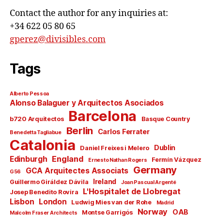
Contact the author for any inquiries at:
+34 622 05 80 65
gperez@divisibles.com
Tags
Alberto Pessoa
Alonso Balaguer y Arquitectos Asociados
Barcelona
b720 Arquitectos
Basque Country
Berlin
Carlos Ferrater
Benedetta Tagliabue
Catalonia
Dublin
Daniel Freixes i Melero
England
Edinburgh
Fermín Vázquez
Ernesto Nathan Rogers
Germany
GCA Arquitectes Associats
G56
Ireland
Guillermo Giráldez Dávila
Joan Pascual Argenté
L'Hospitalet de Llobregat
Josep Benedito Rovira
Lisbon
London
Ludwig Mies van der Rohe
Madrid
Norway
OAB
Montse Garrigós
Malcolm Fraser Architects