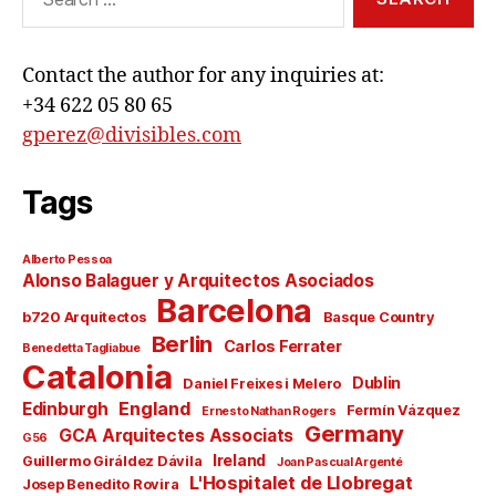
for:
Contact the author for any inquiries at:
+34 622 05 80 65
gperez@divisibles.com
Tags
Alberto Pessoa
Alonso Balaguer y Arquitectos Asociados
Barcelona
b720 Arquitectos
Basque Country
Berlin
Carlos Ferrater
Benedetta Tagliabue
Catalonia
Dublin
Daniel Freixes i Melero
England
Edinburgh
Fermín Vázquez
Ernesto Nathan Rogers
Germany
GCA Arquitectes Associats
G56
Ireland
Guillermo Giráldez Dávila
Joan Pascual Argenté
L'Hospitalet de Llobregat
Josep Benedito Rovira