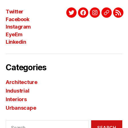
Twitter
Twitter
Facebook
Instagram
EyeEm
Link
Facebook
Instagram
EyeEm
Linkedin
Categories
Architecture
Industrial
Interiors
Urbanscape
Search