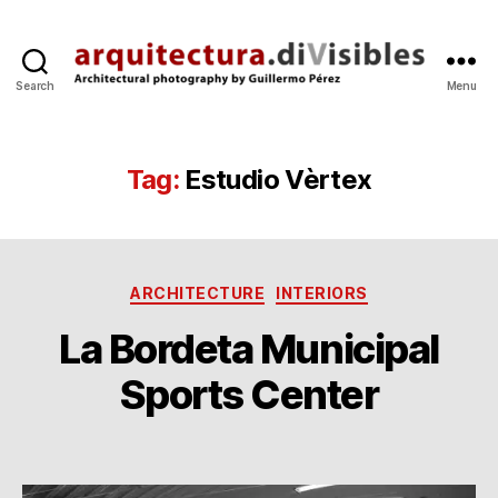
Search
Menu
arquitectura.divisibles.co
Tag:
Estudio Vèrtex
Categories
ARCHITECTURE
INTERIORS
La Bordeta Municipal
B
1
y
Sports Center
2
g
J
p
u
Post
Post
e
l
author
date
r
’1