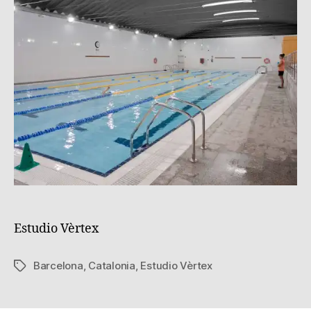
e
0
z
Estudio Vèrtex
Barcelona
,
Catalonia
,
Estudio Vèrtex
Tags